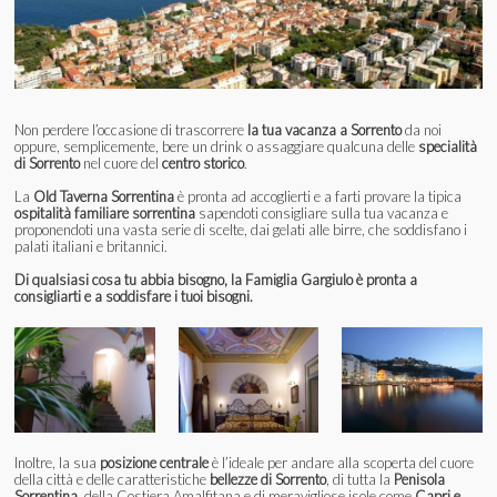
Non perdere l’occasione di trascorrere
la tua vacanza a Sorrento
da noi
oppure, semplicemente, bere un drink o assaggiare qualcuna delle
specialità
di Sorrento
nel cuore del
centro storico
.
La
Old Taverna Sorrentina
è pronta ad accoglierti e a farti provare la tipica
ospitalità familiare sorrentina
sapendoti consigliare sulla tua vacanza e
proponendoti una vasta serie di scelte, dai gelati alle birre, che soddisfano i
palati italiani e britannici.
Di qualsiasi cosa tu abbia bisogno, la Famiglia Gargiulo è pronta a
consigliarti e a soddisfare i tuoi bisogni.
Inoltre, la sua
posizione centrale
è l’ideale per andare alla scoperta del cuore
della città e delle caratteristiche
bellezze di Sorrento
, di tutta la
Penisola
Sorrentina
, della Costiera Amalfitana e di meravigliose isole come
Capri e