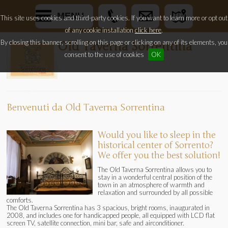
MENU
This site uses cookies and third-party cookies. If you want to learn more or opt out
of any cookie installation
click here
.
By closing this banner, scrolling on this page or clicking on any of its elements, you
Old Taverna Sorrentina
consent to the use of cookies
OK
Benvenuti da Old Taverna Sorrentina
Would you like to sleep in the
historical center of Sorrento?
We offer you the best solution!
The Old Taverna Sorrentina allows you to
stay in a wonderful central position of the
town in an atmosphere of warmth and
relaxation and surrounded by all possible
comforts.
The Old Taverna Sorrentina has 3 spacious, bright rooms, inaugurated in
2008, and includes one for handicapped people, all equipped with LCD flat
screen TV, satellite connection, mini bar, safe and airconditioner.